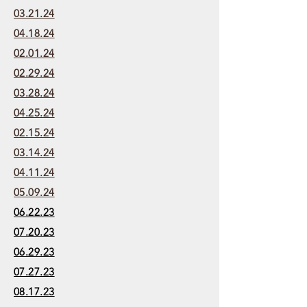
03.21.24
04.18.24
02.01.24
02.29.24
03.28.24
04.25.24
02.15.24
03.14.24
04.11.24
05.09.24
06.22.23
07.20.23
06.29.23
07.27.23
08.17.23