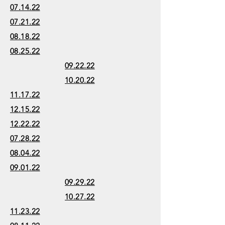
07.14.22
07.21.22
08.18.22
08.25.22
09.22.22
10.20.22
11.17.22
12.15.22
12.22.22
07.28.22
08.04.22
09.01.22
09.29.22
10.27.22
11.23.22