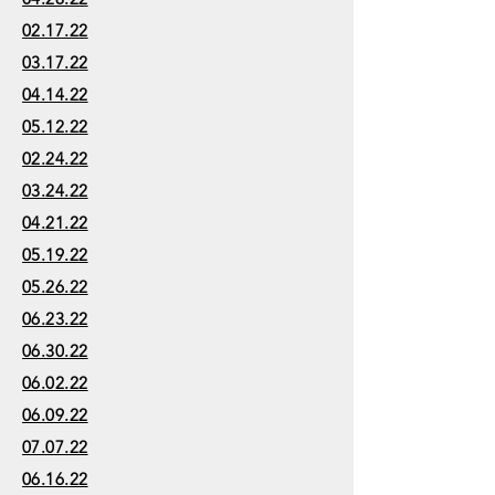
02.17.22
03.17.22
04.14.22
05.12.22
02.24.22
03.24.22
04.21.22
05.19.22
05.26.22
06.23.22
06.30.22
06.02.22
06.09.22
07.07.22
06.16.22